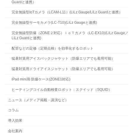
Guardと連携）
完全無線型IoTカメラ（LCAM-L11）(LiLz Gauge/LiLz Guardと連携）
完全無線型サーモカメラ(LC-T10)(LiLz Gaugeと連携)
完全無線型防爆（ZONE２対応）ＩｏＴカメラ（LC-EX10)(LiLz Gauge／
LiLz Guardと連携)
配管などの定修（定期点検）を効率化するロボット
猛暑対策用アイスパックジャケット（防爆エリアでも着用可能）
猛暑対策用ドライアイスジャケット（防爆エリアでも着用可能）
iPad mini用 防爆ケース(ZONE1対応)
ヒーティングコイル自動検査ロボット：スクイッド（SQUID）
ニュース（メディア掲載・講演など）
コラム
導入効果
会社案内