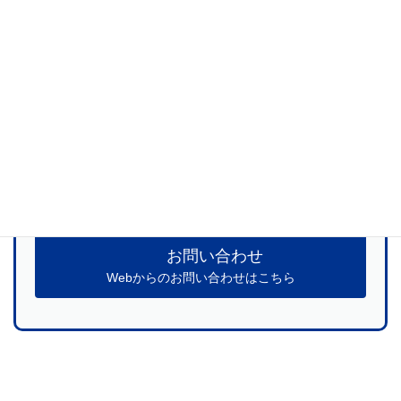
地法人であるNBK AmericaでもLiLz Gaugeの取り扱いを開始し、
カメラを在庫～お届けしています。
当社サービスに関するご質問、お見積のお申
し込みなど
お気軽にお問い合わせください
お問い合わせ
Webからのお問い合わせはこちら