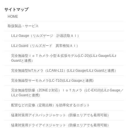
サイトマップ
HOME
取扱製品・サービス
LiLz Gauge（リルズゲージ 計器読取ＡＩ）
LiLz Guard（リルズガード 異常検知ＡＩ）
完全無線型ＩｏＴカメラ 小型 & 拡張モデル(LC-20)(LiLz Gauge/LiLz
Guardと連携）
完全無線型IoTカメラ（LCAM-L11）(LiLz Gauge/LiLz Guardと連携）
完全無線型サーモカメラ(LC-T10)(LiLz Gaugeと連携)
完全無線型防爆（ZONE２対応）ＩｏＴカメラ（LC-EX10)(LiLz Gauge／
LiLz Guardと連携)
配管などの定修（定期点検）を効率化するロボット
猛暑対策用アイスパックジャケット（防爆エリアでも着用可能）
猛暑対策用ドライアイスジャケット（防爆エリアでも着用可能）