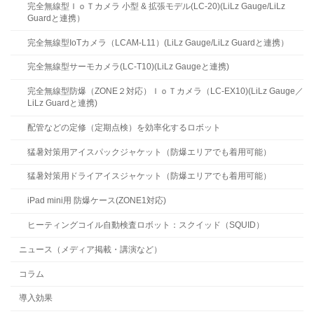
完全無線型ＩｏＴカメラ 小型 & 拡張モデル(LC-20)(LiLz Gauge/LiLz
Guardと連携）
完全無線型IoTカメラ（LCAM-L11）(LiLz Gauge/LiLz Guardと連携）
完全無線型サーモカメラ(LC-T10)(LiLz Gaugeと連携)
完全無線型防爆（ZONE２対応）ＩｏＴカメラ（LC-EX10)(LiLz Gauge／
LiLz Guardと連携)
配管などの定修（定期点検）を効率化するロボット
猛暑対策用アイスパックジャケット（防爆エリアでも着用可能）
猛暑対策用ドライアイスジャケット（防爆エリアでも着用可能）
iPad mini用 防爆ケース(ZONE1対応)
ヒーティングコイル自動検査ロボット：スクイッド（SQUID）
ニュース（メディア掲載・講演など）
コラム
導入効果