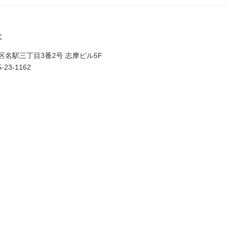
社
村区名駅三丁目3番2号 志摩ビル5F
-23-1162