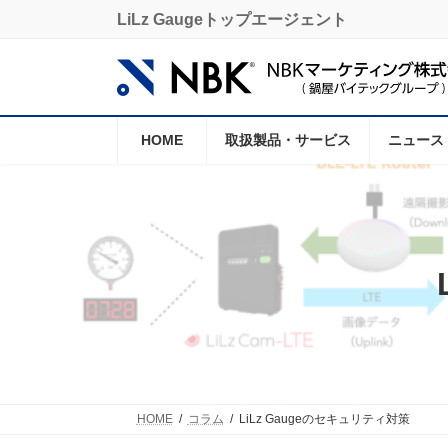
コ
ナ
LiLz Gaugeトップエージェント
ン
ビ
テ
ゲ
ン
ー
ツ
シ
へ
ョ
ス
ン
HOME
取扱製品・サービス
ニュース
キ
に
ッ
移
プ
動
HOME
コラム
LiLz Gaugeのセキュリティ対策