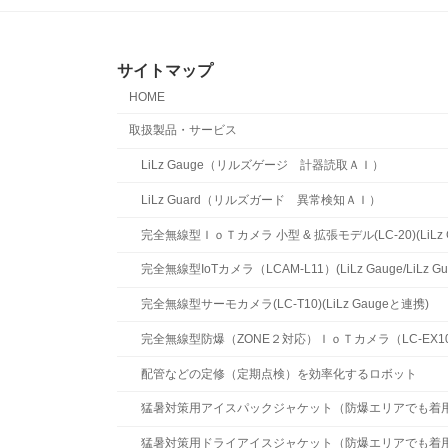
サイトマップ
HOME
取扱製品・サービス
LiLz Gauge（リルズゲージ 計器読取ＡＩ）
LiLz Guard（リルズガード 異常検知ＡＩ）
完全無線型ＩｏＴカメラ 小型 & 拡張モデル(LC-20)(LiLz Ga
完全無線型IoTカメラ（LCAM-L11）(LiLz Gauge/LiLz 
完全無線型サーモカメラ(LC-T10)(LiLz Gaugeと連携)
完全無線型防爆（ZONE２対応）ＩｏＴカメラ（LC-EX10)(LiL
配管などの定修（定期点検）を効率化するロボット
猛暑対策用アイスパックジャケット（防爆エリアでも着
猛暑対策用ドライアイスジャケット（防爆エリアでも着