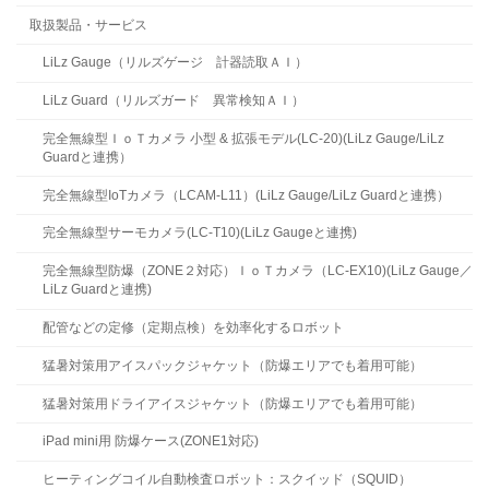
取扱製品・サービス
LiLz Gauge（リルズゲージ 計器読取ＡＩ）
LiLz Guard（リルズガード 異常検知ＡＩ）
完全無線型ＩｏＴカメラ 小型 & 拡張モデル(LC-20)(LiLz Gauge/LiLz
Guardと連携）
完全無線型IoTカメラ（LCAM-L11）(LiLz Gauge/LiLz Guardと連携）
完全無線型サーモカメラ(LC-T10)(LiLz Gaugeと連携)
完全無線型防爆（ZONE２対応）ＩｏＴカメラ（LC-EX10)(LiLz Gauge／
LiLz Guardと連携)
配管などの定修（定期点検）を効率化するロボット
猛暑対策用アイスパックジャケット（防爆エリアでも着用可能）
猛暑対策用ドライアイスジャケット（防爆エリアでも着用可能）
iPad mini用 防爆ケース(ZONE1対応)
ヒーティングコイル自動検査ロボット：スクイッド（SQUID）