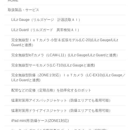
HOME
取扱製品・サービス
LiLz Gauge（リルズゲージ 計器読取ＡＩ）
LiLz Guard（リルズガード 異常検知ＡＩ）
完全無線型ＩｏＴカメラ 小型 & 拡張モデル(LC-20)(LiLz Gauge/LiLz
Guardと連携）
完全無線型IoTカメラ（LCAM-L11）(LiLz Gauge/LiLz Guardと連携）
完全無線型サーモカメラ(LC-T10)(LiLz Gaugeと連携)
完全無線型防爆（ZONE２対応）ＩｏＴカメラ（LC-EX10)(LiLz Gauge／
LiLz Guardと連携)
配管などの定修（定期点検）を効率化するロボット
猛暑対策用アイスパックジャケット（防爆エリアでも着用可能）
猛暑対策用ドライアイスジャケット（防爆エリアでも着用可能）
iPad mini用 防爆ケース(ZONE1対応)