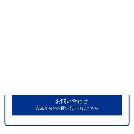
当社は
防爆対応スマートグラス（RealWear Navigator Z1）
の
代理店でもあります。ご興味ございましたらご連絡お願い致しま
す。
当社サービスに関するご質問、お見積のお申
し込みなど
お気軽にお問い合わせください
お問い合わせ
Webからのお問い合わせはこちら