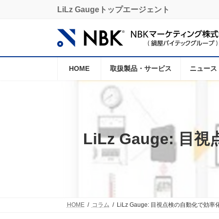
コ
ナ
LiLz Gaugeトップエージェント
ン
ビ
テ
ゲ
ン
ー
ツ
シ
へ
ョ
ス
ン
HOME
取扱製品・サービス
ニュース
キ
に
ッ
移
プ
動
LiLz Gauge
HOME
コラム
LiLz Gauge: 目視点検の自動化