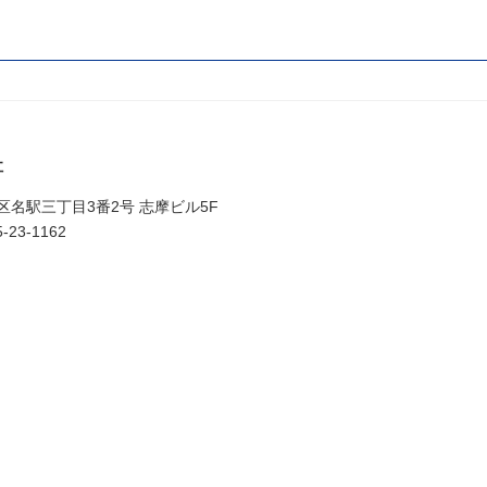
社
村区名駅三丁目3番2号 志摩ビル5F
-23-1162