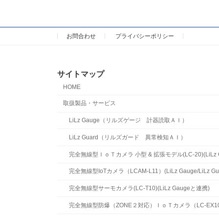
お問合わせ
プライバシーポリシー
サイトマップ
HOME
取扱製品・サービス
LiLz Gauge（リルズゲージ 計器読取ＡＩ）
LiLz Guard（リルズガード 異常検知ＡＩ）
完全無線型ＩｏＴカメラ 小型 & 拡張モデル(LC-20)(LiLz Ga
完全無線型IoTカメラ（LCAM-L11）(LiLz Gauge/LiLz 
完全無線型サーモカメラ(LC-T10)(LiLz Gaugeと連携)
完全無線型防爆（ZONE２対応）ＩｏＴカメラ（LC-EX10)(LiL