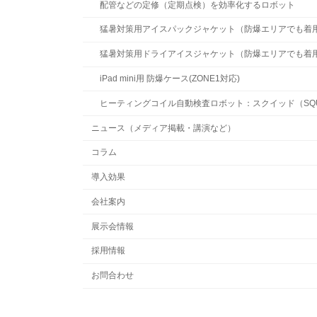
配管などの定修（定期点検）を効率化するロボット
猛暑対策用アイスパックジャケット（防爆エリアでも着
猛暑対策用ドライアイスジャケット（防爆エリアでも着
iPad mini用 防爆ケース(ZONE1対応)
ヒーティングコイル自動検査ロボット：スクイッド（SQU
ニュース（メディア掲載・講演など）
コラム
導入効果
会社案内
展示会情報
採用情報
お問合わせ