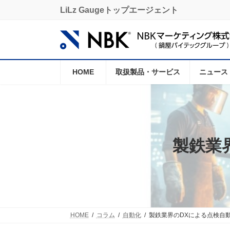
コ
ナ
LiLz Gaugeトップエージェント
ン
ビ
テ
ゲ
ン
ー
ツ
シ
へ
ョ
ス
ン
HOME
取扱製品・サービス
ニュース
キ
に
ッ
移
プ
動
製鉄業界
HOME
コラム
自動化
製鉄業界のDXによる点検自動化と