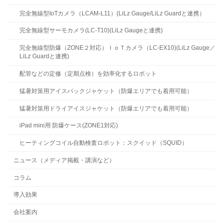
完全無線型IoTカメラ（LCAM-L11）(LiLz Gauge/LiLz Guardと連携）
完全無線型サーモカメラ(LC-T10)(LiLz Gaugeと連携)
完全無線型防爆（ZONE２対応）ＩｏＴカメラ（LC-EX10)(LiLz Gauge／
LiLz Guardと連携)
配管などの定修（定期点検）を効率化するロボット
猛暑対策用アイスパックジャケット（防爆エリアでも着用可能）
猛暑対策用ドライアイスジャケット（防爆エリアでも着用可能）
iPad mini用 防爆ケース(ZONE1対応)
ヒーティングコイル自動検査ロボット：スクイッド（SQUID）
ニュース（メディア掲載・講演など）
コラム
導入効果
会社案内