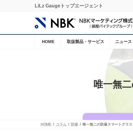
コ
ナ
LiLz Gaugeトップエージェント
ン
ビ
テ
ゲ
ン
ー
ツ
シ
へ
ョ
ス
ン
HOME
取扱製品・サービス
ニュース
キ
に
ッ
移
プ
動
唯一無二の
HOME
コラム
防爆
唯一無二の防爆スマートグラス「Nav