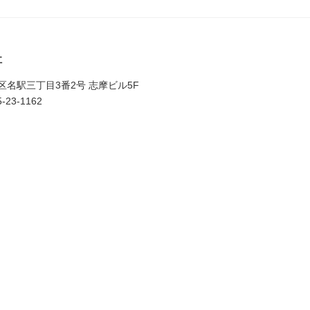
社
村区名駅三丁目3番2号 志摩ビル5F
-23-1162