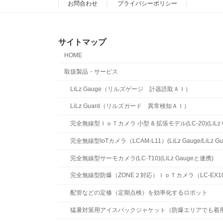
お問合わせ
プライバシーポリシー
サイトマップ
HOME
取扱製品・サービス
LiLz Gauge（リルズゲージ 計器読取ＡＩ）
LiLz Guard（リルズガード 異常検知ＡＩ）
完全無線型ＩｏＴカメラ 小型 & 拡張モデル(LC-20)(LiLz Ga
完全無線型IoTカメラ（LCAM-L11）(LiLz Gauge/LiLz 
完全無線型サーモカメラ(LC-T10)(LiLz Gaugeと連携)
完全無線型防爆（ZONE２対応）ＩｏＴカメラ（LC-EX10)(LiL
配管などの定修（定期点検）を効率化するロボット
猛暑対策用アイスパックジャケット（防爆エリアでも着