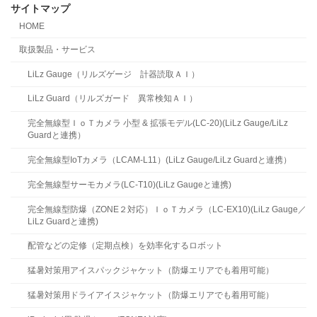
サイトマップ
HOME
取扱製品・サービス
LiLz Gauge（リルズゲージ 計器読取ＡＩ）
LiLz Guard（リルズガード 異常検知ＡＩ）
完全無線型ＩｏＴカメラ 小型 & 拡張モデル(LC-20)(LiLz Gauge/LiLz
Guardと連携）
完全無線型IoTカメラ（LCAM-L11）(LiLz Gauge/LiLz Guardと連携）
完全無線型サーモカメラ(LC-T10)(LiLz Gaugeと連携)
完全無線型防爆（ZONE２対応）ＩｏＴカメラ（LC-EX10)(LiLz Gauge／
LiLz Guardと連携)
配管などの定修（定期点検）を効率化するロボット
猛暑対策用アイスパックジャケット（防爆エリアでも着用可能）
猛暑対策用ドライアイスジャケット（防爆エリアでも着用可能）