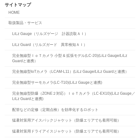
サイトマップ
HOME
取扱製品・サービス
LiLz Gauge（リルズゲージ 計器読取ＡＩ）
LiLz Guard（リルズガード 異常検知ＡＩ）
完全無線型ＩｏＴカメラ 小型 & 拡張モデル(LC-20)(LiLz Gauge/LiLz
Guardと連携）
完全無線型IoTカメラ（LCAM-L11）(LiLz Gauge/LiLz Guardと連携）
完全無線型サーモカメラ(LC-T10)(LiLz Gaugeと連携)
完全無線型防爆（ZONE２対応）ＩｏＴカメラ（LC-EX10)(LiLz Gauge／
LiLz Guardと連携)
配管などの定修（定期点検）を効率化するロボット
猛暑対策用アイスパックジャケット（防爆エリアでも着用可能）
猛暑対策用ドライアイスジャケット（防爆エリアでも着用可能）