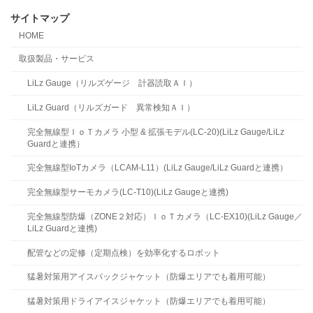
サイトマップ
HOME
取扱製品・サービス
LiLz Gauge（リルズゲージ 計器読取ＡＩ）
LiLz Guard（リルズガード 異常検知ＡＩ）
完全無線型ＩｏＴカメラ 小型 & 拡張モデル(LC-20)(LiLz Gauge/LiLz
Guardと連携）
完全無線型IoTカメラ（LCAM-L11）(LiLz Gauge/LiLz Guardと連携）
完全無線型サーモカメラ(LC-T10)(LiLz Gaugeと連携)
完全無線型防爆（ZONE２対応）ＩｏＴカメラ（LC-EX10)(LiLz Gauge／
LiLz Guardと連携)
配管などの定修（定期点検）を効率化するロボット
猛暑対策用アイスパックジャケット（防爆エリアでも着用可能）
猛暑対策用ドライアイスジャケット（防爆エリアでも着用可能）