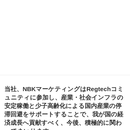
た造語です。
Regtechは「先端技術を活用して複雑化する規制へ効率＆効果的に
対応する解決策」という意味合いを持ちます。
同庁は既にRegtechコミュニティ（Regtechのソリューションをも
つ事業者やRegtechの関係者の間の情報共有と意見交換を目的とす
る場）を立ち上げています。URLはこちら（↓）
https://www.digital.go.jp/policies/digital-extraordinary-administrative-
research-committee/regtechconsortium
当社、NBKマーケティングはRegtechコミ
ュニティに参加し、産業・社会インフラの
安定稼働と少子高齢化による国内産業の停
滞回避をサポートすることで、我が国の経
済成長へ貢献すべく、今後、積極的に関わ