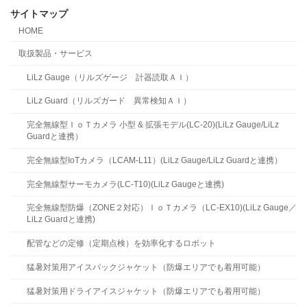
サイトマップ
HOME
取扱製品・サービス
LiLz Gauge（リルズゲージ 計器読取ＡＩ）
LiLz Guard（リルズガード 異常検知ＡＩ）
完全無線型ＩｏＴカメラ 小型 & 拡張モデル(LC-20)(LiLz Gauge/LiLz
Guardと連携）
完全無線型IoTカメラ（LCAM-L11）(LiLz Gauge/LiLz Guardと連携）
完全無線型サーモカメラ(LC-T10)(LiLz Gaugeと連携)
完全無線型防爆（ZONE２対応）ＩｏＴカメラ（LC-EX10)(LiLz Gauge／
LiLz Guardと連携)
配管などの定修（定期点検）を効率化するロボット
猛暑対策用アイスパックジャケット（防爆エリアでも着用可能）
猛暑対策用ドライアイスジャケット（防爆エリアでも着用可能）