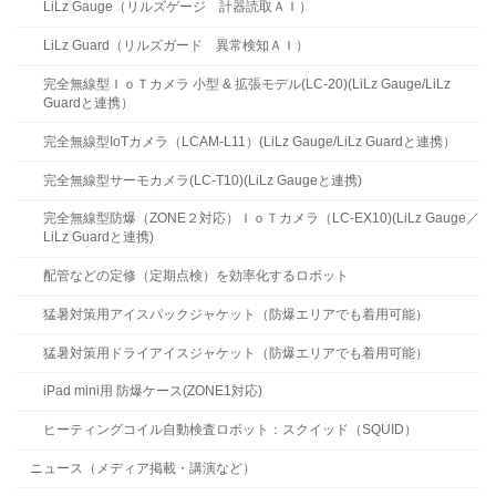
LiLz Gauge（リルズゲージ 計器読取ＡＩ）
LiLz Guard（リルズガード 異常検知ＡＩ）
完全無線型ＩｏＴカメラ 小型 & 拡張モデル(LC-20)(LiLz Gauge/LiLz
Guardと連携）
完全無線型IoTカメラ（LCAM-L11）(LiLz Gauge/LiLz Guardと連携）
完全無線型サーモカメラ(LC-T10)(LiLz Gaugeと連携)
完全無線型防爆（ZONE２対応）ＩｏＴカメラ（LC-EX10)(LiLz Gauge／
LiLz Guardと連携)
配管などの定修（定期点検）を効率化するロボット
猛暑対策用アイスパックジャケット（防爆エリアでも着用可能）
猛暑対策用ドライアイスジャケット（防爆エリアでも着用可能）
iPad mini用 防爆ケース(ZONE1対応)
ヒーティングコイル自動検査ロボット：スクイッド（SQUID）
ニュース（メディア掲載・講演など）