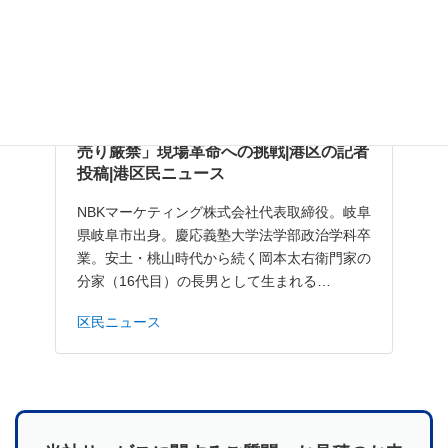
天皇家の認めた「鍋屋」16代目。「押し
売り厳禁」現場革命への挑戦|港区の記者
投稿|港区民ニュース
NBKマーケティング株式会社代表取締役。岐阜
県岐阜市出身。慶応義塾大学法学部政治学科卒
業。安土・桃山時代から続く岡本太右衛門家の
分家（16代目）の長男として生まれる…
区民ニュース