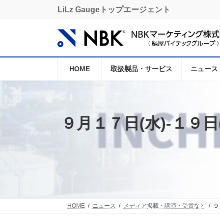
コ
ナ
LiLz Gaugeトップエージェント
ン
ビ
テ
ゲ
ン
ー
ツ
シ
へ
ョ
ス
ン
HOME
取扱製品・サービス
ニュース
キ
に
ッ
移
プ
動
９月１７日(水)-１９日
HOME
ニュース
メディア掲載・講演・受賞など
９