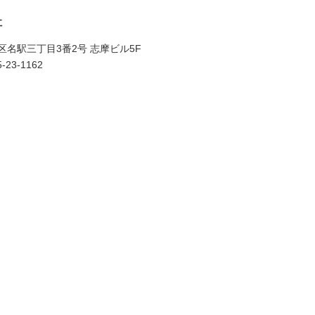
社
村区名駅三丁目3番2号 志摩ビル5F
-23-1162