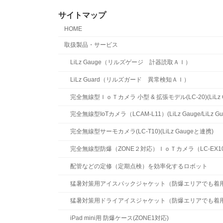
サイトマップ
HOME
取扱製品・サービス
LiLz Gauge（リルズゲージ 計器読取ＡＩ）
LiLz Guard（リルズガード 異常検知ＡＩ）
完全無線型ＩｏＴカメラ 小型 & 拡張モデル(LC-20)(LiLz Ga
完全無線型IoTカメラ（LCAM-L11）(LiLz Gauge/LiLz 
完全無線型サーモカメラ(LC-T10)(LiLz Gaugeと連携)
完全無線型防爆（ZONE２対応）ＩｏＴカメラ（LC-EX10)(LiL
配管などの定修（定期点検）を効率化するロボット
猛暑対策用アイスパックジャケット（防爆エリアでも着
猛暑対策用ドライアイスジャケット（防爆エリアでも着
iPad mini用 防爆ケース(ZONE1対応)