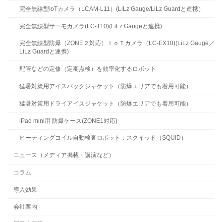
完全無線型IoTカメラ（LCAM-L11）(LiLz Gauge/LiLz Guardと連携）
完全無線型サーモカメラ(LC-T10)(LiLz Gaugeと連携)
完全無線型防爆（ZONE２対応）ＩｏＴカメラ（LC-EX10)(LiLz Gauge／
LiLz Guardと連携)
配管などの定修（定期点検）を効率化するロボット
猛暑対策用アイスパックジャケット（防爆エリアでも着用可能）
猛暑対策用ドライアイスジャケット（防爆エリアでも着用可能）
iPad mini用 防爆ケース(ZONE1対応)
ヒーティングコイル自動検査ロボット：スクイッド（SQUID）
ニュース（メディア掲載・講演など）
コラム
導入効果
会社案内