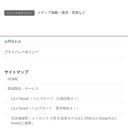
メディア掲載・講演・受賞など
ニュースカテゴリー
お問合わせ
プライバシーポリシー
サイトマップ
HOME
取扱製品・サービス
LiLz Gauge（リルズゲージ 計器読取ＡＩ）
LiLz Guard（リルズガード 異常検知ＡＩ）
完全無線型ＩｏＴカメラ 小型 & 拡張モデル(LC-20)(LiLz Gauge/LiLz
Guardと連携）