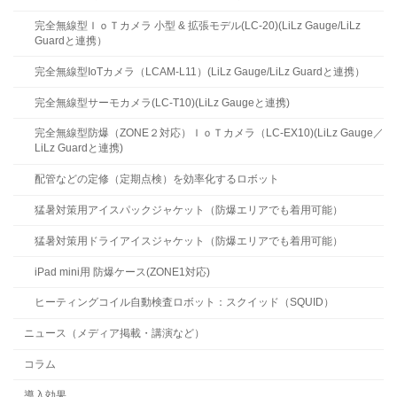
完全無線型ＩｏＴカメラ 小型 & 拡張モデル(LC-20)(LiLz Gauge/LiLz
Guardと連携）
完全無線型IoTカメラ（LCAM-L11）(LiLz Gauge/LiLz Guardと連携）
完全無線型サーモカメラ(LC-T10)(LiLz Gaugeと連携)
完全無線型防爆（ZONE２対応）ＩｏＴカメラ（LC-EX10)(LiLz Gauge／
LiLz Guardと連携)
配管などの定修（定期点検）を効率化するロボット
猛暑対策用アイスパックジャケット（防爆エリアでも着用可能）
猛暑対策用ドライアイスジャケット（防爆エリアでも着用可能）
iPad mini用 防爆ケース(ZONE1対応)
ヒーティングコイル自動検査ロボット：スクイッド（SQUID）
ニュース（メディア掲載・講演など）
コラム
導入効果