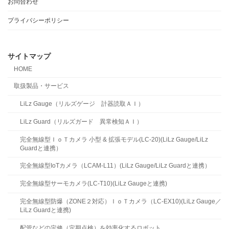
お問合わせ
プライバシーポリシー
サイトマップ
HOME
取扱製品・サービス
LiLz Gauge（リルズゲージ 計器読取ＡＩ）
LiLz Guard（リルズガード 異常検知ＡＩ）
完全無線型ＩｏＴカメラ 小型 & 拡張モデル(LC-20)(LiLz Gauge/LiLz
Guardと連携）
完全無線型IoTカメラ（LCAM-L11）(LiLz Gauge/LiLz Guardと連携）
完全無線型サーモカメラ(LC-T10)(LiLz Gaugeと連携)
完全無線型防爆（ZONE２対応）ＩｏＴカメラ（LC-EX10)(LiLz Gauge／
LiLz Guardと連携)
配管などの定修（定期点検）を効率化するロボット