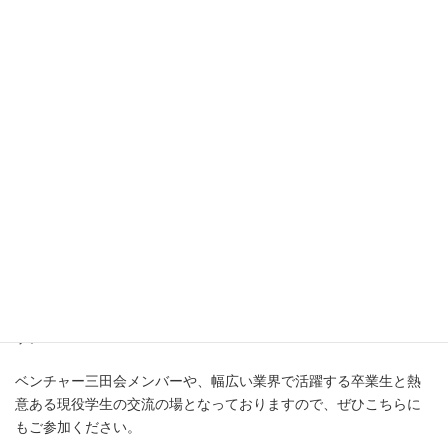
ベンチャー三田会の
新会員募集につ
いて
ベンチャー三田会では、慶應義塾大学卒業生の創業経営者の皆様
からの参加を引き続き募集しております。入会希望の方は以下の
リンクより募集要項をご確認の上、ホームページからご連絡くだ
さい。
▼入会のご案内
https://v-mitakai.org/#sec3
また、ベンチャー三田会では、起業している、起業に関心のある
塾員・塾生がご参加いただけるFacebookグループを運営していま
す。
ベンチャー三田会メンバーや、幅広い業界で活躍する卒業生と熱
意ある現役学生の交流の場となっておりますので、ぜひこちらに
もご参加ください。