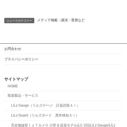
メディア掲載・講演・受賞など
ニュースカテゴリー
お問合わせ
プライバシーポリシー
サイトマップ
HOME
取扱製品・サービス
LiLz Gauge（リルズゲージ 計器読取ＡＩ）
LiLz Guard（リルズガード 異常検知ＡＩ）
完全無線型ＩｏＴカメラ 小型 & 拡張モデル(LC-20)(LiLz Gauge/LiLz