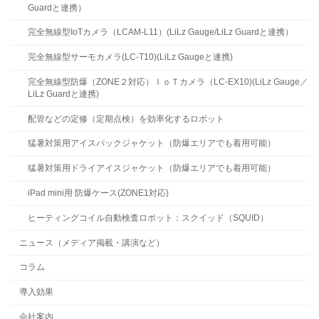
Guardと連携）
完全無線型IoTカメラ（LCAM-L11）(LiLz Gauge/LiLz Guardと連携）
完全無線型サーモカメラ(LC-T10)(LiLz Gaugeと連携)
完全無線型防爆（ZONE２対応）ＩｏＴカメラ（LC-EX10)(LiLz Gauge／
LiLz Guardと連携)
配管などの定修（定期点検）を効率化するロボット
猛暑対策用アイスパックジャケット（防爆エリアでも着用可能）
猛暑対策用ドライアイスジャケット（防爆エリアでも着用可能）
iPad mini用 防爆ケース(ZONE1対応)
ヒーティングコイル自動検査ロボット：スクイッド（SQUID）
ニュース（メディア掲載・講演など）
コラム
導入効果
会社案内