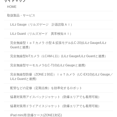
サイトマップ
HOME
取扱製品・サービス
LiLz Gauge（リルズゲージ 計器読取ＡＩ）
LiLz Guard（リルズガード 異常検知ＡＩ）
完全無線型ＩｏＴカメラ 小型 & 拡張モデル(LC-20)(LiLz Gauge/LiLz
Guardと連携）
完全無線型IoTカメラ（LCAM-L11）(LiLz Gauge/LiLz Guardと連携）
完全無線型サーモカメラ(LC-T10)(LiLz Gaugeと連携)
完全無線型防爆（ZONE２対応）ＩｏＴカメラ（LC-EX10)(LiLz Gauge／
LiLz Guardと連携)
配管などの定修（定期点検）を効率化するロボット
猛暑対策用アイスパックジャケット（防爆エリアでも着用可能）
猛暑対策用ドライアイスジャケット（防爆エリアでも着用可能）
iPad mini用 防爆ケース(ZONE1対応)