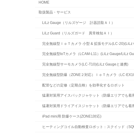
HOME
取扱製品・サービス
LiLz Gauge（リルズゲージ 計器読取ＡＩ）
LiLz Guard（リルズガード 異常検知ＡＩ）
完全無線型ＩｏＴカメラ 小型 & 拡張モデル(LC-20)(LiLz Ga
完全無線型IoTカメラ（LCAM-L11）(LiLz Gauge/LiLz 
完全無線型サーモカメラ(LC-T10)(LiLz Gaugeと連携)
完全無線型防爆（ZONE２対応）ＩｏＴカメラ（LC-EX10)(LiL
配管などの定修（定期点検）を効率化するロボット
猛暑対策用アイスパックジャケット（防爆エリアでも着
猛暑対策用ドライアイスジャケット（防爆エリアでも着
iPad mini用 防爆ケース(ZONE1対応)
ヒーティングコイル自動検査ロボット：スクイッド（SQU