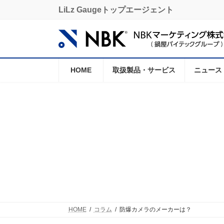
コ
ナ
LiLz Gaugeトップエージェント
ン
ビ
テ
ゲ
ン
ー
ツ
シ
へ
ョ
ス
ン
HOME
取扱製品・サービス
ニュース
キ
に
ッ
移
プ
動
HOME
コラム
防爆カメラのメーカーは？