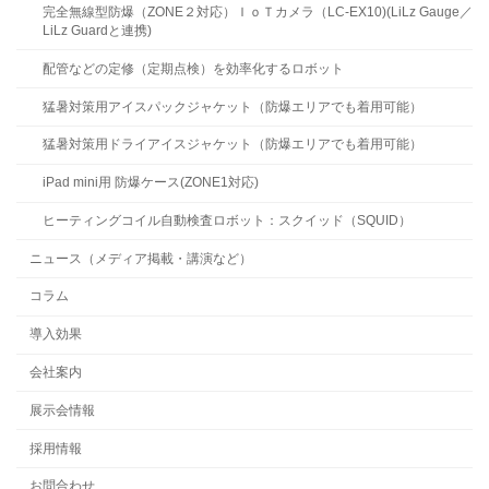
完全無線型防爆（ZONE２対応）ＩｏＴカメラ（LC-EX10)(LiLz Gauge／
LiLz Guardと連携)
配管などの定修（定期点検）を効率化するロボット
猛暑対策用アイスパックジャケット（防爆エリアでも着用可能）
猛暑対策用ドライアイスジャケット（防爆エリアでも着用可能）
iPad mini用 防爆ケース(ZONE1対応)
ヒーティングコイル自動検査ロボット：スクイッド（SQUID）
ニュース（メディア掲載・講演など）
コラム
導入効果
会社案内
展示会情報
採用情報
お問合わせ