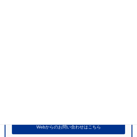
防爆タブレットPC（UX-10EX）
防爆スマートデバイス（Honeywell Dolphin CT60N）の代理店でも
あります。
ご興味ございましたらご連絡お願い致します。
当社サービスに関するご質問、お見積のお申
し込みなど
お気軽にお問い合わせください
お問い合わせ
Webからのお問い合わせはこちら