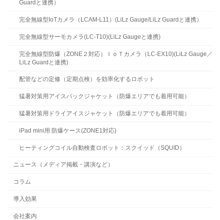
Guardと連携）
完全無線型IoTカメラ（LCAM-L11）(LiLz Gauge/LiLz Guardと連携）
完全無線型サーモカメラ(LC-T10)(LiLz Gaugeと連携)
完全無線型防爆（ZONE２対応）ＩｏＴカメラ（LC-EX10)(LiLz Gauge／
LiLz Guardと連携)
配管などの定修（定期点検）を効率化するロボット
猛暑対策用アイスパックジャケット（防爆エリアでも着用可能）
猛暑対策用ドライアイスジャケット（防爆エリアでも着用可能）
iPad mini用 防爆ケース(ZONE1対応)
ヒーティングコイル自動検査ロボット：スクイッド（SQUID）
ニュース（メディア掲載・講演など）
コラム
導入効果
会社案内