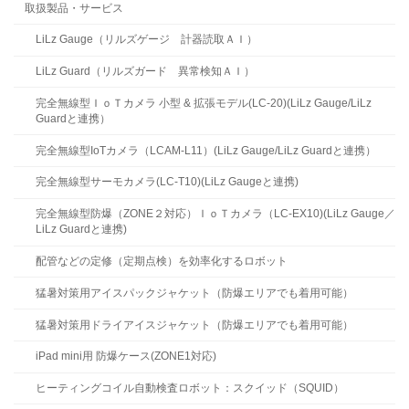
取扱製品・サービス
LiLz Gauge（リルズゲージ 計器読取ＡＩ）
LiLz Guard（リルズガード 異常検知ＡＩ）
完全無線型ＩｏＴカメラ 小型 & 拡張モデル(LC-20)(LiLz Gauge/LiLz
Guardと連携）
完全無線型IoTカメラ（LCAM-L11）(LiLz Gauge/LiLz Guardと連携）
完全無線型サーモカメラ(LC-T10)(LiLz Gaugeと連携)
完全無線型防爆（ZONE２対応）ＩｏＴカメラ（LC-EX10)(LiLz Gauge／
LiLz Guardと連携)
配管などの定修（定期点検）を効率化するロボット
猛暑対策用アイスパックジャケット（防爆エリアでも着用可能）
猛暑対策用ドライアイスジャケット（防爆エリアでも着用可能）
iPad mini用 防爆ケース(ZONE1対応)
ヒーティングコイル自動検査ロボット：スクイッド（SQUID）