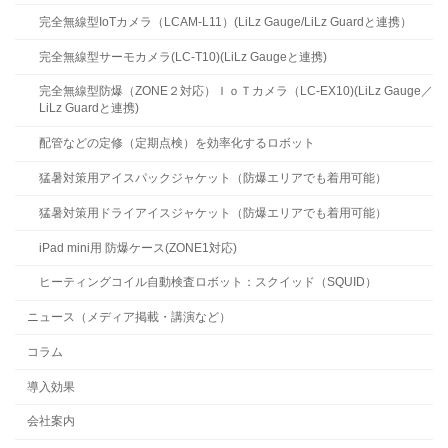
完全無線型IoTカメラ（LCAM-L11）(LiLz Gauge/LiLz Guardと連携）
完全無線型サーモカメラ(LC-T10)(LiLz Gaugeと連携)
完全無線型防爆（ZONE２対応）ＩｏＴカメラ（LC-EX10)(LiLz Gauge／
LiLz Guardと連携)
配管などの定修（定期点検）を効率化するロボット
猛暑対策用アイスパックジャケット（防爆エリアでも着用可能）
猛暑対策用ドライアイスジャケット（防爆エリアでも着用可能）
iPad mini用 防爆ケース(ZONE1対応)
ヒーティングコイル自動検査ロボット：スクイッド（SQUID）
ニュース（メディア掲載・講演など）
コラム
導入効果
会社案内