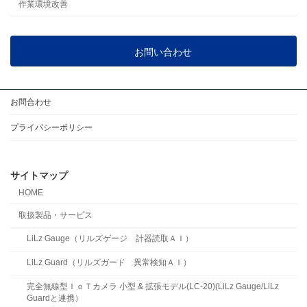
作業環境改善
お問い合わせ
お問合わせ
プライバシーポリシー
サイトマップ
HOME
取扱製品・サービス
LiLz Gauge（リルズゲージ 計器読取ＡＩ）
LiLz Guard（リルズガード 異常検知ＡＩ）
完全無線型ＩｏＴカメラ 小型 & 拡張モデル(LC-20)(LiLz Gauge/LiLz
Guardと連携）